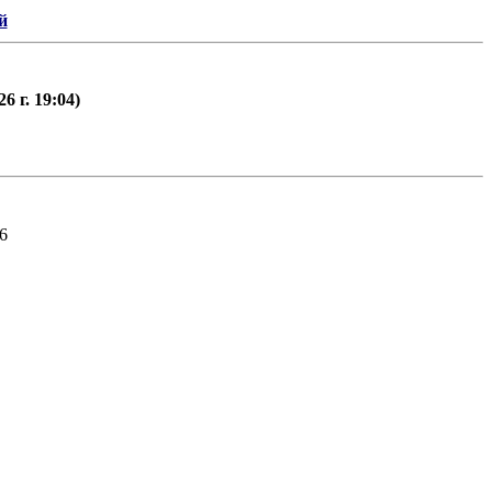
й
 г. 19:04)
6